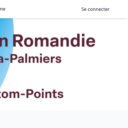
me
Se connecter